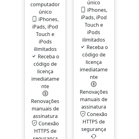
único
computador
iPhones,
único
iPads, iPod
iPhones,
Touch e
iPads, iPod
iPods
Touch e
ilimitados
iPods
Receba o
ilimitados
código de
Receba o
licença
código de
imediatame
licença
nte
imediatame
nte
Renovações
manuais de
Renovações
assinatura
manuais de
Conexão
assinatura
HTTPS de
Conexão
segurança
HTTPS de
segurança