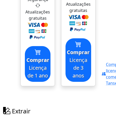
Atualizações
gratuitas
Atualizações
gratuitas
Comprar
Comprar
Licença
Comp
Licença
de 3
licen
de 1 ano
anos
come
Tans
Extrair